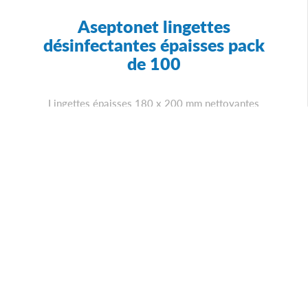
Aseptonet lingettes
désinfectantes épaisses pack
de 100
Lingettes épaisses 180 x 200 mm nettoyantes
désinfectantes mains, surfaces et objets
Ajouter à mon devis
ou
Voir le détail du produit