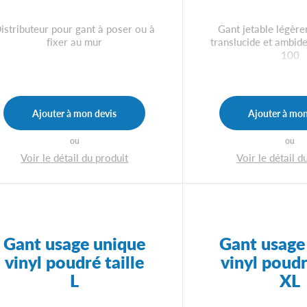
istributeur pour gant à poser ou à
Gant jetable légèr
fixer au mur
translucide et ambide
100
Ajouter à mon devis
Ajouter à mon
ou
ou
Voir le détail du produit
Voir le détail d
Gant usage unique
Gant usage
vinyl poudré taille
vinyl poudr
L
XL