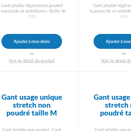
Gant jetable légèrement poudré
Gant jetable légèr
ranslucide et ambidextre. Boîte de
translucide et ambide
100
100
Ajouter à mon devis
Ajouter à mon
ou
ou
Voir le détail du produit
Voir le détail d
Gant usage unique
Gant usage
stretch non
stretch
poudré taille M
poudré ta
Gant jetable non poudré. Gant
Gant jetable non p