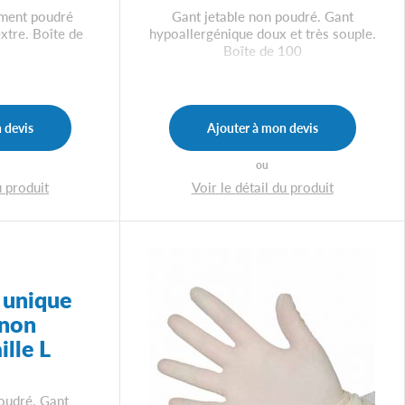
ement poudré
Gant jetable non poudré. Gant
xtre. Boîte de
hypoallergénique doux et très souple.
Boîte de 100
 devis
Ajouter à mon devis
ou
u produit
Voir le détail du produit
 unique
 non
ille L
oudré. Gant