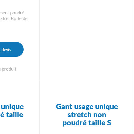
ement poudré
xtre. Boîte de
 devis
u produit
 unique
Gant usage unique
é taille
stretch non
poudré taille S