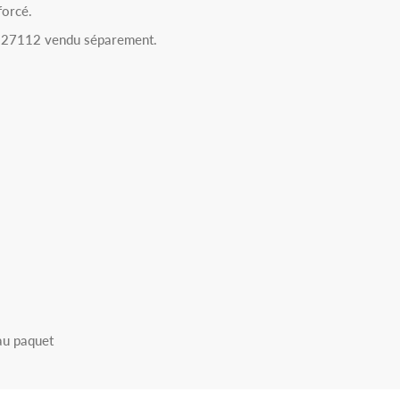
forcé.
 : 27112 vendu séparement.
au paquet