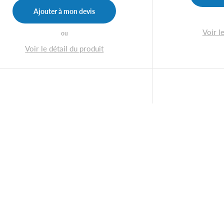
Ajouter à mon devis
Voir l
ou
Voir le détail du produit
Gobelet carton
Gob
blanc 24 cl
bla
aquet de 50 gobelets idéal pour boissons
Paquet de 50 go
chaudes ou froides
cha